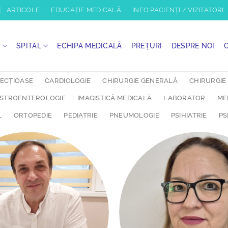
ARTICOLE
EDUCAȚIE MEDICALĂ
INFO PACIENȚI / VIZITATORI
I
SPITAL
ECHIPA MEDICALĂ
PREȚURI
DESPRE NOI
FECȚIOASE
CARDIOLOGIE
CHIRURGIE GENERALĂ
CHIRURGIE
STROENTEROLOGIE
IMAGISTICĂ MEDICALĂ
LABORATOR
ME
L
ORTOPEDIE
PEDIATRIE
PNEUMOLOGIE
PSIHIATRIE
PS