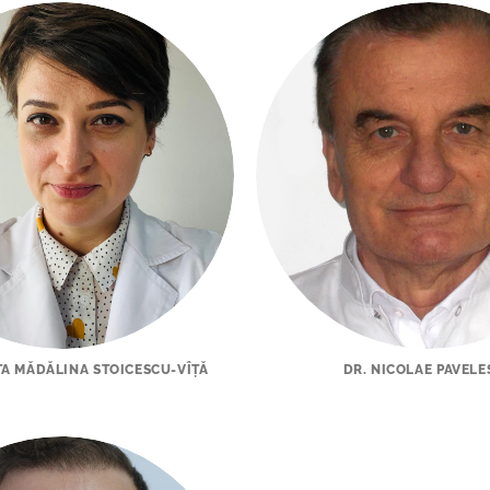
TA MĂDĂLINA STOICESCU-VÎȚĂ
DR. NICOLAE PAVEL