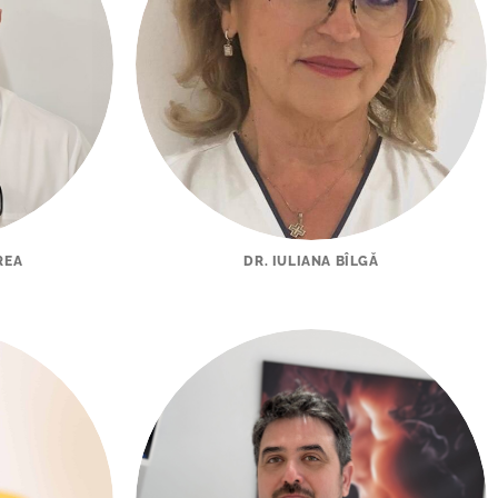
REA
DR. IULIANA BÎLGĂ