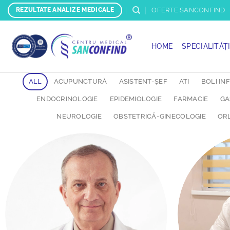
Skip
OFERTE SANCONFIND
REZULTATE ANALIZE MEDICALE
to
content
HOME
SPECIALITĂȚ
ALL
ACUPUNCTURĂ
ASISTENT-ȘEF
ATI
BOLI IN
ENDOCRINOLOGIE
EPIDEMIOLOGIE
FARMACIE
GA
NEUROLOGIE
OBSTETRICĂ-GINECOLOGIE
OR