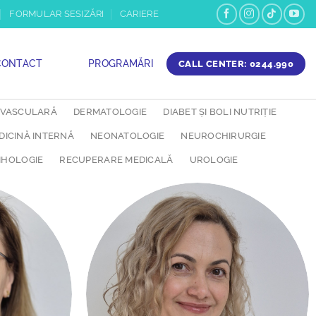
FORMULAR SESIZĂRI
CARIERE
CONTACT
PROGRAMĂRI
CALL CENTER: 0244.990
 VASCULARĂ
DERMATOLOGIE
DIABET ȘI BOLI NUTRIȚIE
DICINĂ INTERNĂ
NEONATOLOGIE
NEUROCHIRURGIE
IHOLOGIE
RECUPERARE MEDICALĂ
UROLOGIE