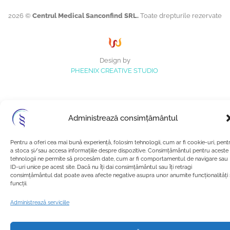
2026 ©
Centrul Medical Sanconfind SRL.
Toate drepturile rezervate
Design by
PHEENIX CREATIVE STUDIO
Administrează consimțământul
Pentru a oferi cea mai bună experiență, folosim tehnologii, cum ar fi cookie-uri, pent
a stoca și/sau accesa informațiile despre dispozitive. Consimțământul pentru aceste
tehnologii ne permite să procesăm date, cum ar fi comportamentul de navigare sau
ID-uri unice pe acest site. Dacă nu îți dai consimțământul sau îți retragi
consimțământul dat poate avea afecte negative asupra unor anumite funcționalități 
funcții.
Administrează serviciile