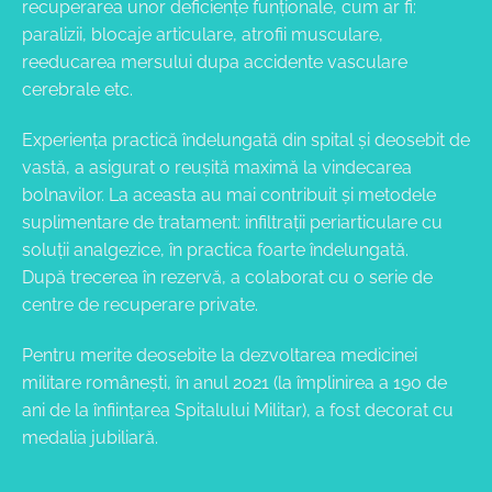
recuperarea unor deficienţe funţionale, cum ar fi:
paralizii, blocaje articulare, atrofii musculare,
reeducarea mersului dupa accidente vasculare
cerebrale etc.
Experienţa practică îndelungată din spital şi deosebit de
vastă, a asigurat o reuşită maximă la vindecarea
bolnavilor. La aceasta au mai contribuit şi metodele
suplimentare de tratament: infiltraţii periarticulare cu
soluţii analgezice, în practica foarte îndelungată.
După trecerea în rezervă, a colaborat cu o serie de
centre de recuperare private.
Pentru merite deosebite la dezvoltarea medicinei
militare româneşti, în anul 2021 (la împlinirea a 190 de
ani de la înfiinţarea Spitalului Militar), a fost decorat cu
medalia jubiliară.