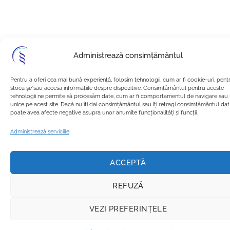
Administrează consimțământul
Pentru a oferi cea mai bună experiență, folosim tehnologii, cum ar fi cookie-uri, pent
stoca și/sau accesa informațiile despre dispozitive. Consimțământul pentru aceste
tehnologii ne permite să procesăm date, cum ar fi comportamentul de navigare sau 
unice pe acest site. Dacă nu îți dai consimțământul sau îți retragi consimțământul dat
poate avea afecte negative asupra unor anumite funcționalități și funcții.
Administrează serviciile
ACCEPTĂ
REFUZĂ
VEZI PREFERINȚELE