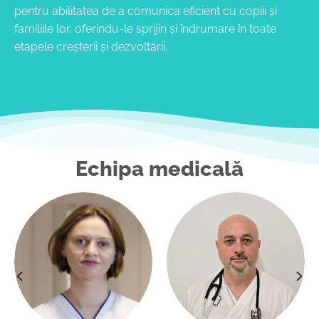
pentru abilitatea de a comunica eficient cu copiii și
familiile lor, oferindu-le sprijin și îndrumare în toate
etapele creșterii și dezvoltării.
Echipa medicală