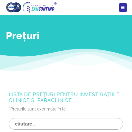
Skip
to
content
Prețuri
LISTA DE PREȚURI PENTRU INVESTIGAȚIILE
CLINICE ȘI PARACLINICE
*Prețurile sunt exprimate în lei
Caută
după: