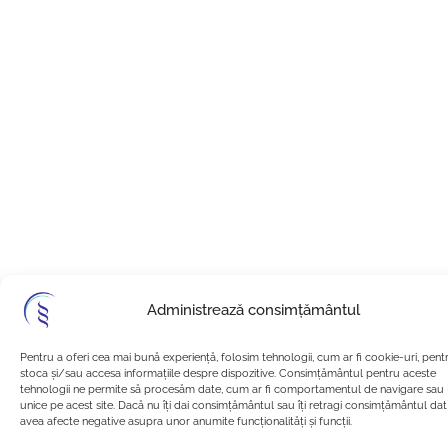
Administrează consimțământul
Pentru a oferi cea mai bună experiență, folosim tehnologii, cum ar fi cookie-uri, pent
stoca și/sau accesa informațiile despre dispozitive. Consimțământul pentru aceste
tehnologii ne permite să procesăm date, cum ar fi comportamentul de navigare sau 
unice pe acest site. Dacă nu îți dai consimțământul sau îți retragi consimțământul da
avea afecte negative asupra unor anumite funcționalități și funcții.