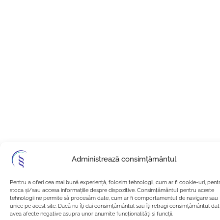
Administrează consimțământul
Pentru a oferi cea mai bună experiență, folosim tehnologii, cum ar fi cookie-uri, pent
stoca și/sau accesa informațiile despre dispozitive. Consimțământul pentru aceste
tehnologii ne permite să procesăm date, cum ar fi comportamentul de navigare sau 
unice pe acest site. Dacă nu îți dai consimțământul sau îți retragi consimțământul da
avea afecte negative asupra unor anumite funcționalități și funcții.