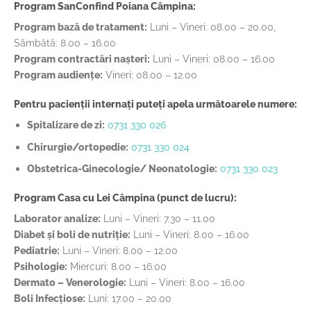
Program SanConfind Poiana Câmpina:
Program bază de tratament:
Luni – Vineri: 08.00 – 20.00,
Sâmbătă: 8.00 – 16.00
Program contractări nașteri:
Luni – Vineri: 08.00 – 16.00
Program audiențe:
Vineri: 08.00 – 12.00
Pentru pacienții internați puteți apela următoarele numere:
Spitalizare de zi:
0731 330 026
Chirurgie/ortopedie:
0731 330 024
Obstetrica-Ginecologie/ Neonatologie:
0731 330 023
Program Casa cu Lei Câmpina (punct de lucru):
Laborator analize:
Luni – Vineri: 7.30 – 11.00
Diabet și boli de nutriție:
Luni – Vineri: 8.00 – 16.00
Pediatrie:
Luni – Vineri: 8.00 – 12.00
Psihologie:
Miercuri: 8.00 – 16.00
Dermato – Venerologie:
Luni – Vineri: 8.00 – 16.00
Boli Infecțiose:
Luni: 17.00 – 20.00