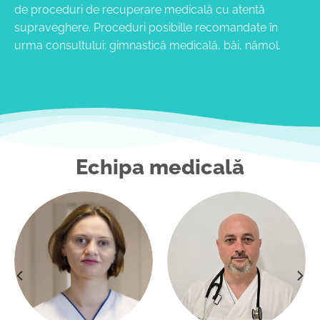
de proceduri de recuperare medicală cu atentă
supraveghere. Proceduri posibille recomandate în
urma consultului: gimnastică medicală, băi, nămol.
Echipa medicală