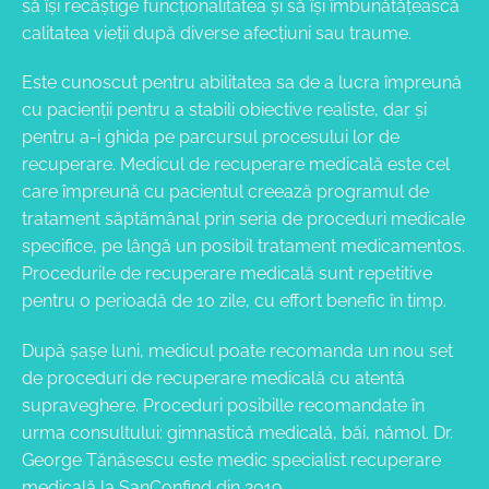
să își recâștige funcționalitatea și să își îmbunătățească
calitatea vieții după diverse afecțiuni sau traume.
Este cunoscut pentru abilitatea sa de a lucra împreună
cu pacienții pentru a stabili obiective realiste, dar și
pentru a-i ghida pe parcursul procesului lor de
recuperare. Medicul de recuperare medicală este cel
care împreună cu pacientul creează programul de
tratament săptămânal prin seria de proceduri medicale
specifice, pe lângă un posibil tratament medicamentos.
Procedurile de recuperare medicală sunt repetitive
pentru o perioadă de 10 zile, cu effort benefic în timp.
După șașe luni, medicul poate recomanda un nou set
de proceduri de recuperare medicală cu atentă
supraveghere. Proceduri posibille recomandate în
urma consultului: gimnastică medicală, băi, nămol. Dr.
George Tănăsescu este medic specialist recuperare
medicală la SanConfind din 2019.