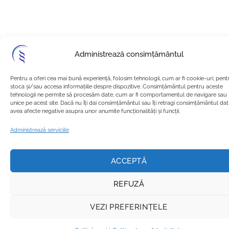
Administrează consimțământul
Pentru a oferi cea mai bună experiență, folosim tehnologii, cum ar fi cookie-uri, pent
stoca și/sau accesa informațiile despre dispozitive. Consimțământul pentru aceste
tehnologii ne permite să procesăm date, cum ar fi comportamentul de navigare sau 
unice pe acest site. Dacă nu îți dai consimțământul sau îți retragi consimțământul da
avea afecte negative asupra unor anumite funcționalități și funcții.
Administrează serviciile
ACCEPTĂ
REFUZĂ
VEZI PREFERINȚELE