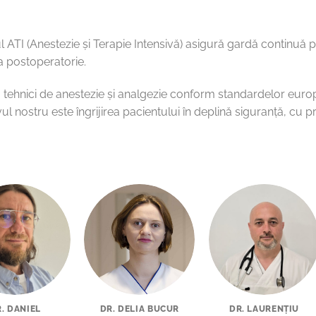
l ATI (Anestezie și Terapie Intensivă) asigură gardă continuă p
ea postoperatorie.
 tehnici de anestezie și analgezie conform standardelor euro
ul nostru este îngrijirea pacientului în deplină siguranță, cu p
. DANIEL
DR. DELIA BUCUR
DR. LAURENȚIU