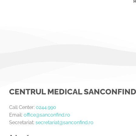
M
CENTRUL MEDICAL SANCONFIN
Call Center:
0244.990
Email:
office@sanconfind.ro
Secretariat:
secretariat@sanconfind.ro