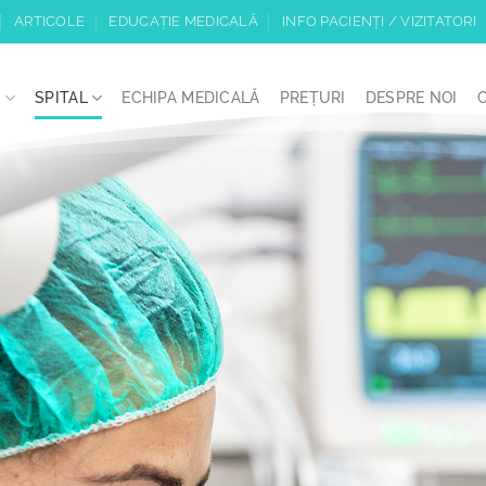
ARTICOLE
EDUCAȚIE MEDICALĂ
INFO PACIENȚI / VIZITATORI
I
SPITAL
ECHIPA MEDICALĂ
PREȚURI
DESPRE NOI