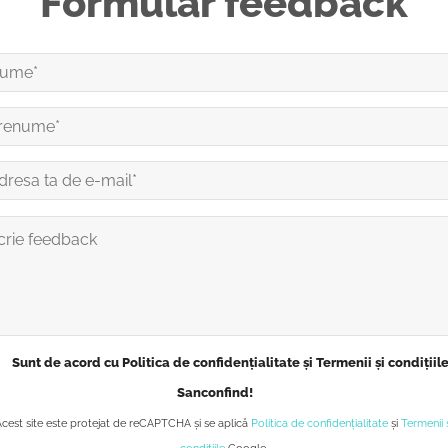
Formular feedback
Sunt de acord cu Politica de confidențialitate și Termenii și condițiil
Sanconfind!
Acest site este protejat de reCAPTCHA și se aplică
Politica de confidențialitate
și
Termenii 
condițiile
Google.