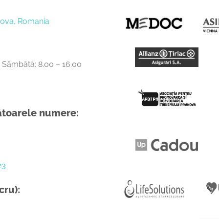
ahova, Romania
0, Sâmbătă: 8.00 – 16.00
mătoarele numere:
23
cru):