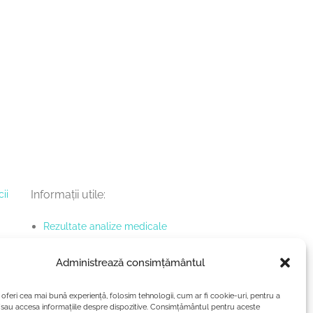
ii
Informații utile:
Rezultate analize medicale
Termeni și condiții
Administrează consimțământul
Politică de confidențialitate
Politica cookies
 oferi cea mai bună experiență, folosim tehnologii, cum ar fi cookie-uri, pentru a
/sau accesa informațiile despre dispozitive. Consimțământul pentru aceste