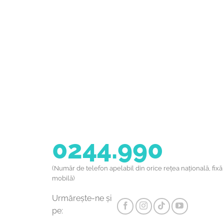
0244.990
(Număr de telefon apelabil din orice rețea națională, fixă
mobilă)
Urmărește-ne și
pe: