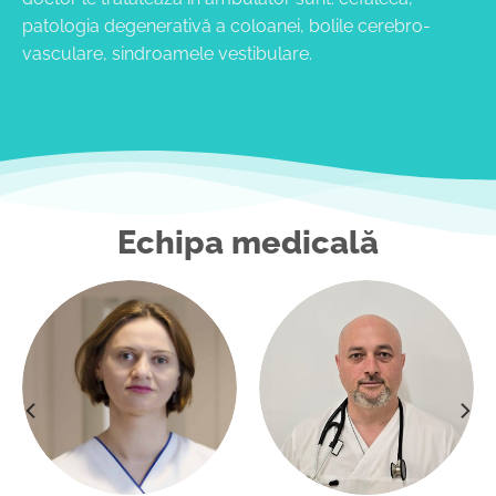
patologia degenerativă a coloanei, bolile cerebro-
vasculare, sindroamele vestibulare.
Echipa medicală