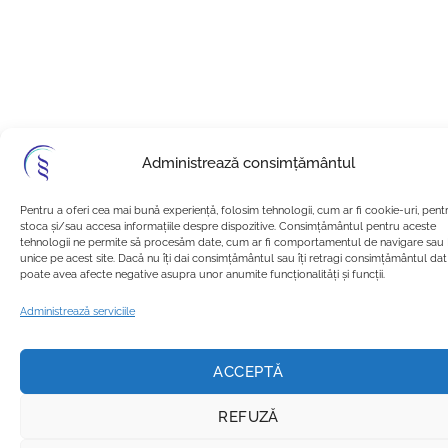
Administrează consimțământul
Pentru a oferi cea mai bună experiență, folosim tehnologii, cum ar fi cookie-uri, pent
stoca și/sau accesa informațiile despre dispozitive. Consimțământul pentru aceste
tehnologii ne permite să procesăm date, cum ar fi comportamentul de navigare sau 
unice pe acest site. Dacă nu îți dai consimțământul sau îți retragi consimțământul dat
poate avea afecte negative asupra unor anumite funcționalități și funcții.
Administrează serviciile
ACCEPTĂ
REFUZĂ