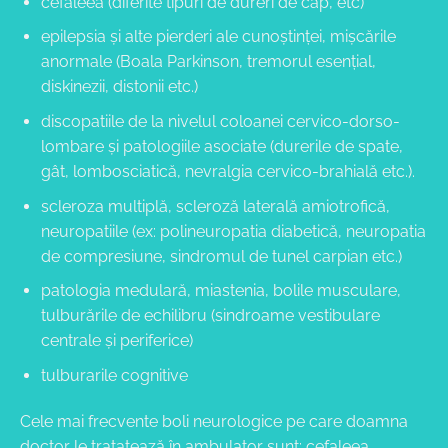
cefaleea (diferite tipuri de dureri de cap, etc)
epilepsia și alte pierderi ale cunoștinței, mișcările
anormale (Boala Parkinson, tremorul esențial,
diskinezii, distonii etc.)
discopatiile de la nivelul coloanei cervico-dorso-
lombare și patologiile asociate (durerile de spate,
gât, lombosciatică, nevralgia cervico-brahială etc.).
scleroza multiplă, scleroză laterală amiotrofică,
neuropatiile (ex: polineuropatia diabetică, neuropatia
de compresiune, sindromul de tunel carpian etc.)
patologia medulară, miastenia, bolile musculare,
tulburările de echilibru (sindroame vestibulare
centrale și periferice)
tulburarile cognitive
Cele mai frecvente boli neurologice pe care doamna
doctor le tratatează în ambulator sunt: cefaleea,