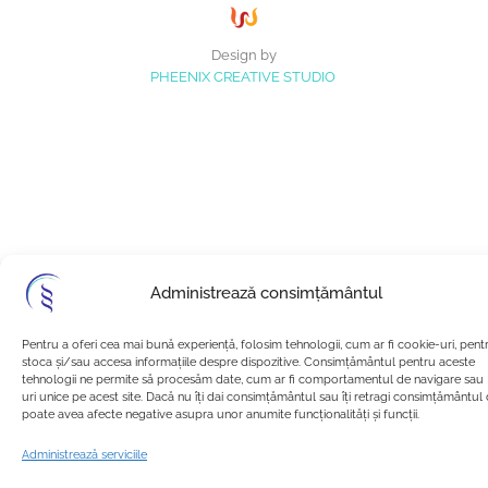
Design by
PHEENIX CREATIVE STUDIO
Administrează consimțământul
Pentru a oferi cea mai bună experiență, folosim tehnologii, cum ar fi cookie-uri, pent
stoca și/sau accesa informațiile despre dispozitive. Consimțământul pentru aceste
tehnologii ne permite să procesăm date, cum ar fi comportamentul de navigare sau 
uri unice pe acest site. Dacă nu îți dai consimțământul sau îți retragi consimțământul
poate avea afecte negative asupra unor anumite funcționalități și funcții.
Administrează serviciile