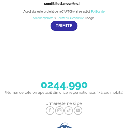
condițiile Sanconfind!
Acest site este protejat de reCAPTCHA și se aplică
Politica de
confidențialitate
și
Termenii și condițiile
Google.
0244.990
(Număr de telefon apelabil din orice rețea națională, fixă sau mobilă)
Urmărește-ne și pe: