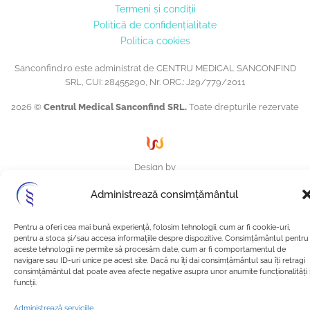
Termeni și condiții
Politică de confidențialitate
Politica cookies
Sanconfind.ro este administrat de CENTRU MEDICAL SANCONFIND
SRL, CUI: 28455290, Nr. ORC.: J29/779/2011
2026 ©
Centrul Medical Sanconfind SRL.
Toate drepturile rezervate
Design by
PHEENIX CREATIVE STUDIO
Administrează consimțământul
Pentru a oferi cea mai bună experiență, folosim tehnologii, cum ar fi cookie-uri,
pentru a stoca și/sau accesa informațiile despre dispozitive. Consimțământul pentru
aceste tehnologii ne permite să procesăm date, cum ar fi comportamentul de
navigare sau ID-uri unice pe acest site. Dacă nu îți dai consimțământul sau îți retragi
consimțământul dat poate avea afecte negative asupra unor anumite funcționalități 
funcții.
Administrează serviciile