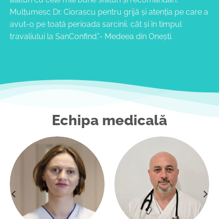
Mulțumesc Dr. Ciorascu pentru grijă și atenția pe care a
avut-o pe toată perioada sarcinii, cât și în timpul
travaliului la SanConfind.”- Medeea din Onești.
Echipa medicală