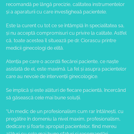
recomandă pe lângă precizie, calitatea instrumentelor
și a aparaturii cu care investigheaă pacientele.
Este la curent cu tot ce se întâmplă în specialitatea sa,
și nu acceptă compromisuri cu privire la calitate. Astfel
că, toate acestea îl situează pe dr. Ciorascu printre
medicii ginecologi de elită.
Atenția pe care o acordă fiecărei paciente, ce naște
asistată de el, este maximă. La fel și asupra pacientelor
care au nevoie de intervenții ginecologice.
Se implică și este alături de fiecare pacientă, încercând
să găsească cele mai bune soluții.
“Un medic de un profesionalism cum rar întâlnești, cu
pregătire în domeniu la nivel maxim, profesionalism,
dedicare și foarte apropiat pacientelor, fiind mereu
alături cu cele mai bune sfaturi și recomandări.