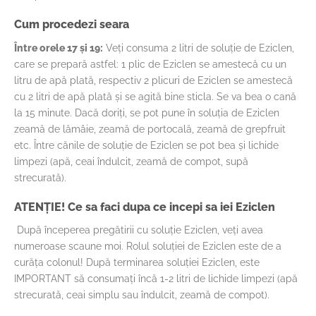
Cum procedezi seara
Între orele 17 și 19:
Veți consuma 2 litri de soluție de Eziclen,
care se prepară astfel: 1 plic de Eziclen se amestecă cu un
litru de apă plată, respectiv 2 plicuri de Eziclen se amestecă
cu 2 litri de apă plată și se agită bine sticla. Se va bea o cană
la 15 minute. Dacă doriți, se pot pune în soluția de Eziclen
zeamă de lămâie, zeamă de portocală, zeamă de grepfruit
etc. Între cănile de soluție de Eziclen se pot bea și lichide
limpezi (apă, ceai îndulcit, zeamă de compot, supă
strecurată).
ATENȚIE! Ce sa faci dupa ce incepi sa iei Eziclen
După începerea pregătirii cu soluție Eziclen, veți avea
numeroase scaune moi. Rolul soluției de Eziclen este de a
curăța colonul! După terminarea soluției Eziclen, este
IMPORTANT să consumați încă 1-2 litri de lichide limpezi (apă
strecurată, ceai simplu sau îndulcit, zeamă de compot).