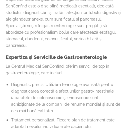
SanConfind este o disciplină medicală esențială, dedicată
studiului, diagnosticării și tratării afecțiunilor tubului digestiv și
ale glandelor anexe, cum sunt ficatul și pancreasul.
Specialiștii noștri în gastroenterologie sunt pregătiți să
abordeze cu profesionalism bolile care afectează esofagul,
stomacul, duodenul, colonul, ficatul, vezica biliară și
pancreasul.
Expertiza și Serviciile de Gastroenterologie
La Centrul Medical SanConfind, oferim servicii de top în
gastroenterologie, care includ:
Diagnostic precis: Utilizăm tehnologie avansată pentru
diagnosticarea corectă a afecțiunilor gastro-intestinale.
(aparatele de colonoscopie și endoscopie sunt
achiziționate de la companii de renume mondial și sunt de
cea mai bună calitate)
Tratament personalizat: Fiecare plan de tratament este
adaptat nevoilor individuale ale pacientului.