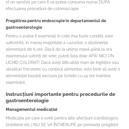
el un sandviș pe care îl va putea consuma numai DUPĂ
efectuarea procedurii de colonoscopie.
Pregătirea pentru endoscopie în departamentul de
gastroenterologie
Pentru a putea fi examinați în cele mai bune condiții, este
suficientă, în marea majoritate a cazurilor, o abstinență
alimentară de 6 ore. Dacă de la ultima masă până la ora
examenului suferiți de sete, puteți bea doar APĂ! NICI UN
LICHID COLORAT! Dacă aveți dificultăți mari de înghițire sau
vărsături frecvente cu conținut alimentar, este bine să aveți o
alimentație bazată exclusiv pe lichide cu 24 ore înaintea
examinării.
Instrucțiuni importante pentru procedurile de
gastroenterologie
Managementul medicației
Medicația pe care o aveți pentru alte afecțiuni (cardiologice,
tiroidiene etc.) NU SE VA ÎNTRERUPE pe perioada pregătirii