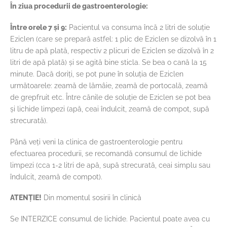
În ziua procedurii de gastroenterologie:
Între orele 7 și 9:
Pacientul va consuma încă 2 litri de soluție
Eziclen (care se prepară astfel: 1 plic de Eziclen se dizolvă în 1
litru de apă plată, respectiv 2 plicuri de Eziclen se dizolvă în 2
litri de apă plată) și se agită bine sticla. Se bea o cană la 15
minute. Dacă doriți, se pot pune în soluția de Eziclen
următoarele: zeamă de lămâie, zeamă de portocală, zeamă
de grepfruit etc. Între cănile de soluție de Eziclen se pot bea
și lichide limpezi (apă, ceai îndulcit, zeamă de compot, supă
strecurată).
Până veți veni la clinica de gastroenterologie pentru
efectuarea procedurii, se recomandă consumul de lichide
limpezi (cca 1-2 litri de apă, supă strecurată, ceai simplu sau
îndulcit, zeamă de compot).
ATENȚIE!
Din momentul sosirii în clinică
Se INTERZICE consumul de lichide. Pacientul poate avea cu