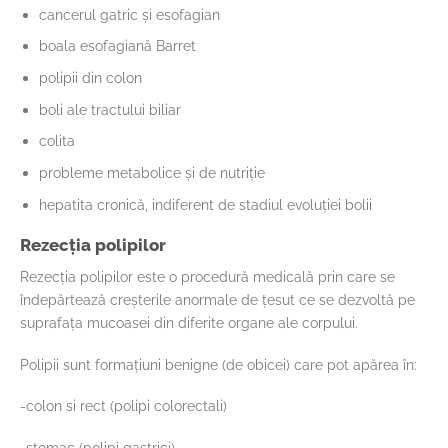
cancerul gatric și esofagian
boala esofagiană Barret
polipii din colon
boli ale tractului biliar
colita
probleme metabolice și de nutriție
hepatita cronică, indiferent de stadiul evoluției bolii
Rezecția polipilor
Rezecția polipilor este o procedură medicală prin care se
îndepărtează creșterile anormale de țesut ce se dezvoltă pe
suprafața mucoasei din diferite organe ale corpului.
Polipii sunt formațiuni benigne (de obicei) care pot apărea în:
-colon si rect (polipi colorectali)
-stomac (polipi gastrici)