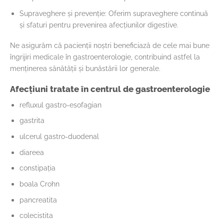
Supraveghere și prevenție: Oferim supraveghere continuă
și sfaturi pentru prevenirea afecțiunilor digestive.
Ne asigurăm că pacienții noștri beneficiază de cele mai bune
îngrijiri medicale în gastroenterologie, contribuind astfel la
menținerea sănătății și bunăstării lor generale.
Afecțiuni tratate în centrul de gastroenterologie
refluxul gastro-esofagian
gastrita
ulcerul gastro-duodenal
diareea
constipația
boala Crohn
pancreatita
colecistita