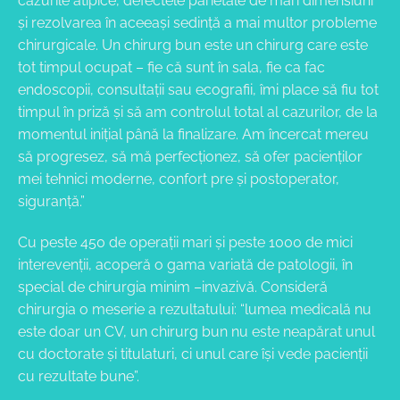
cazurile atipice, defectele parietale de mari dimensiuni
și rezolvarea în aceeași sedință a mai multor probleme
chirurgicale. Un chirurg bun este un chirurg care este
tot timpul ocupat – fie că sunt în sala, fie ca fac
endoscopii, consultații sau ecografii, îmi place să fiu tot
timpul în priză și să am controlul total al cazurilor, de la
momentul inițial până la finalizare. Am încercat mereu
să progresez, să mă perfecționez, să ofer pacienților
mei tehnici moderne, confort pre și postoperator,
siguranță.”
Cu peste 450 de operaţii mari şi peste 1000 de mici
interevenţii, acoperă o gama variată de patologii, în
special de chirurgia minim –invazivă. Consideră
chirurgia o meserie a rezultatului: “lumea medicală nu
este doar un CV, un chirurg bun nu este neapărat unul
cu doctorate şi titulaturi, ci unul care îşi vede pacienţii
cu rezultate bune”.