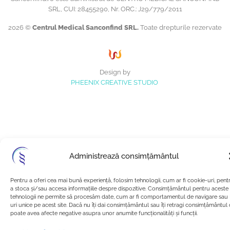
SRL, CUI: 28455290, Nr. ORC.: J29/779/2011
2026 ©
Centrul Medical Sanconfind SRL.
Toate drepturile rezervate
Design by
PHEENIX CREATIVE STUDIO
Administrează consimțământul
Pentru a oferi cea mai bună experiență, folosim tehnologii, cum ar fi cookie-uri, pent
a stoca și/sau accesa informațiile despre dispozitive. Consimțământul pentru aceste
tehnologii ne permite să procesăm date, cum ar fi comportamentul de navigare sau 
uri unice pe acest site. Dacă nu îți dai consimțământul sau îți retragi consimțământul
poate avea afecte negative asupra unor anumite funcționalități și funcții.