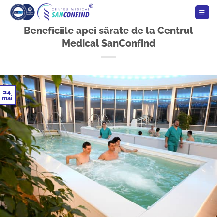
Skip
to
content
Beneficiile apei sărate de la Centrul
Medical SanConfind
24
mai