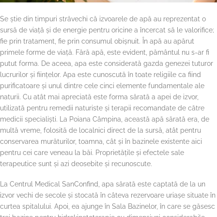
Se ştie din timpuri străvechi că izvoarele de apă au reprezentat o
sursă de viaţă şi de energie pentru oricine a încercat să le valorifice;
fie prin tratament, fie prin consumul obişnuit. În apă au apărut
primele forme de viață. Fără apă, este evident, pământul nu s-ar fi
putut forma. De aceea, apa este considerată gazda genezei tuturor
lucrurilor și ființelor. Apa este cunoscută în toate religiile ca fiind
purificatoare și unul dintre cele cinci elemente fundamentale ale
naturii. Cu atât mai apreciată este forma sărată a apei de izvor,
utilizată pentru remedii naturiste și terapii recomandate de către
medicii specialiști. La Poiana Câmpina, această apă sărată era, de
multă vreme, folosită de localnici direct de la sursă, atât pentru
conservarea murăturilor, toamna, cât și în bazinele existente aici
pentru cei care veneau la băi. Proprietățile și efectele sale
terapeutice sunt și azi deosebite și recunoscute.
La Centrul Medical SanConfind, apa sărată este captată de la un
izvor vechi de secole și stocată în câteva rezervoare uriașe situate în
curtea spitalului. Apoi, ea ajunge în Sala Bazinelor, în care se găsesc