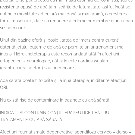
rezistența opusă de apă la mișcările de lateralitate, astfel încât se
obține o mobilitate articulară mai bună și mai rapidă, o creștere a
forței musculare, dar și o reducere a edemelor membrelor inferioare
și superioare.
Unul din bazine oferă și posibilitatea de “mers contra curent”
datorită jetului puternic de apă ce permite un antrenament mai
intens. Hidrokinetoterapia este recomandată atât în afecțiuni
ortopedice și neurologice, cât și în cele cardiovasculare
(reantrenarea la efort) sau pulmonare.
Apa sărată poate fi folosită și la inhaloterapie, în diferite afecțiuni
ORL.
Nu există risc de contaminare în bazinele cu apă sărată.
INDICAȚII ȘI CONTRAINDICAȚII TERAPEUTICE PENTRU
TRATAMENTE CU APĂ SĂRATĂ
Afecțiuni reumatismale degenerative: spondiloza cervico – dorso –