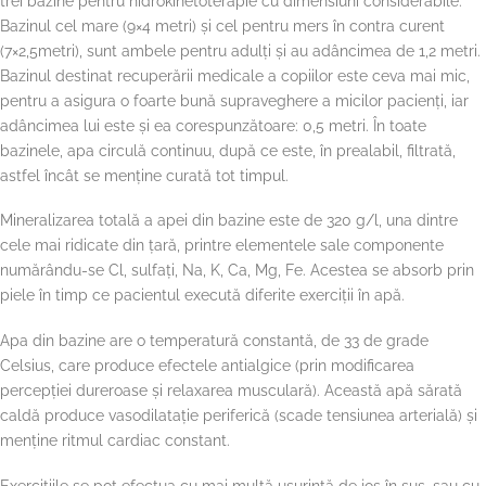
trei bazine pentru hidrokinetoterapie cu dimensiuni considerabile.
Bazinul cel mare (9×4 metri) și cel pentru mers în contra curent
(7×2,5metri), sunt ambele pentru adulţi şi au adâncimea de 1,2 metri.
Bazinul destinat recuperării medicale a copiilor este ceva mai mic,
pentru a asigura o foarte bună supraveghere a micilor pacienți, iar
adâncimea lui este și ea corespunzătoare: 0,5 metri. În toate
bazinele, apa circulă continuu, după ce este, în prealabil, filtrată,
astfel încât se menţine curată tot timpul.
Mineralizarea totală a apei din bazine este de 320 g/l, una dintre
cele mai ridicate din țară, printre elementele sale componente
numărându-se Cl, sulfați, Na, K, Ca, Mg, Fe. Acestea se absorb prin
piele în timp ce pacientul execută diferite exerciții în apă.
Apa din bazine are o temperatură constantă, de 33 de grade
Celsius, care produce efectele antialgice (prin modificarea
percepției dureroase și relaxarea musculară). Această apă sărată
caldă produce vasodilatație periferică (scade tensiunea arterială) și
menține ritmul cardiac constant.
Exercițiile se pot efectua cu mai multă ușurință de jos în sus, sau cu