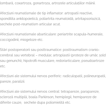
lombară, coxartroza, gonartroza, artrozele articulațiilor mâinii.
Afecțiuni reumatismale de tip inflamator: artropatii reactive,
spondilita ankilopoietică, poliartrita reumatoidă, artritapsoriazică,
sechele post-reumatism articular acut.
Afecțiuni reumatismale abarticulare: periartrite scapula-humerale,
coccigodinii, miogeloze etc.
Stări postoperatorii sau posttraumatice: posttraumatism cranio-
cerebral sau vertebral – medular, artroplastii (proteze de umăr, șold
sau genunchi), hipotrofii musculare, redoriarticulare, pseudoartroze
etc.
Afecțiuni ale sistemului nervos periferic: radiculopatii, polineuropatii,
pareze, paralizii.
Afecțiuni ale sistemului nervos central: tetrapareze, parapareze,
scleroză multiplă, boala Parkinson, hemiplegii, hemipareze de
diferite cauze, sechele dupa poliomielită etc.