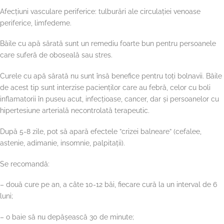
Afecțiuni vasculare periferice: tulburări ale circulației venoase
periferice, limfedeme.
Băile cu apă sărată sunt un remediu foarte bun pentru persoanele
care suferă de oboseală sau stres.
Curele cu apă sărată nu sunt însă benefice pentru toți bolnavii. Băile
de acest tip sunt interzise pacienților care au febră, celor cu boli
inflamatorii în puseu acut, infecțioase, cancer, dar și persoanelor cu
hipertesiune arterială necontrolată terapeutic.
După 5-8 zile, pot să apară efectele ”crizei balneare” (cefalee,
astenie, adimanie, insomnie, palpitații).
Se recomandă:
– două cure pe an, a câte 10-12 băi, fiecare cură la un interval de 6
luni;
– o baie să nu depășească 30 de minute;