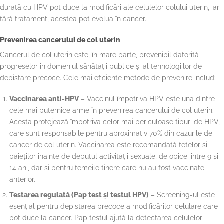
durată cu HPV pot duce la modificări ale celulelor colului uterin, iar
fără tratament, acestea pot evolua în cancer.
Prevenirea cancerului de col uterin
Cancerul de col uterin este, în mare parte, prevenibil datorită
progreselor în domeniul sănătății publice și al tehnologiilor de
depistare precoce. Cele mai eficiente metode de prevenire includ:
Vaccinarea anti-HPV
– Vaccinul împotriva HPV este una dintre
cele mai puternice arme în prevenirea cancerului de col uterin.
Acesta protejează împotriva celor mai periculoase tipuri de HPV,
care sunt responsabile pentru aproximativ 70% din cazurile de
cancer de col uterin. Vaccinarea este recomandată fetelor și
băieților înainte de debutul activității sexuale, de obicei între 9 și
14 ani, dar și pentru femeile tinere care nu au fost vaccinate
anterior.
Testarea regulată (Pap test și testul HPV)
– Screening-ul este
esențial pentru depistarea precoce a modificărilor celulare care
pot duce la cancer. Pap testul ajută la detectarea celulelor