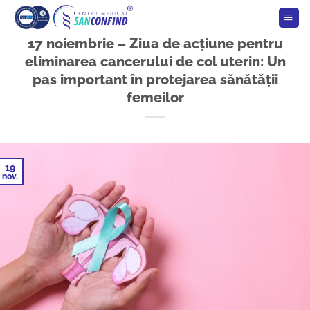
Skip
to
content
17 noiembrie – Ziua de acțiune pentru
eliminarea cancerului de col uterin: Un
pas important în protejarea sănătății
femeilor
19
nov.