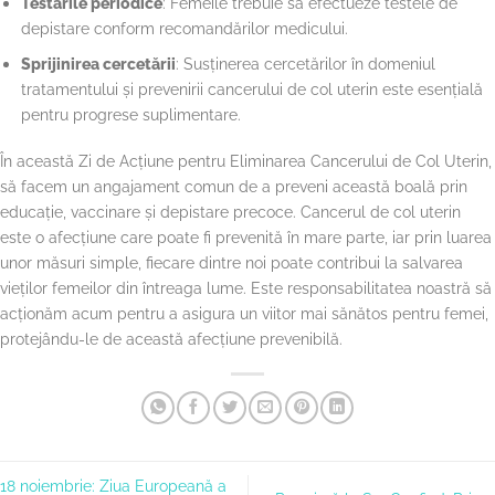
Testările periodice
: Femeile trebuie să efectueze testele de
depistare conform recomandărilor medicului.
Sprijinirea cercetării
: Susținerea cercetărilor în domeniul
tratamentului și prevenirii cancerului de col uterin este esențială
pentru progrese suplimentare.
În această Zi de Acțiune pentru Eliminarea Cancerului de Col Uterin,
să facem un angajament comun de a preveni această boală prin
educație, vaccinare și depistare precoce. Cancerul de col uterin
este o afecțiune care poate fi prevenită în mare parte, iar prin luarea
unor măsuri simple, fiecare dintre noi poate contribui la salvarea
vieților femeilor din întreaga lume. Este responsabilitatea noastră să
acționăm acum pentru a asigura un viitor mai sănătos pentru femei,
protejându-le de această afecțiune prevenibilă.
18 noiembrie: Ziua Europeană a