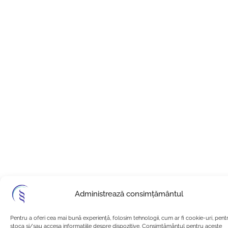
Administrează consimțământul
Pentru a oferi cea mai bună experiență, folosim tehnologii, cum ar fi cookie-uri, pent
stoca și/sau accesa informațiile despre dispozitive. Consimțământul pentru aceste