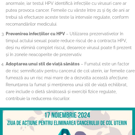
anormale, iar testul HPV identifică infecțiile cu virusuri care ar
putea provoca cancer. Femeile cu vârste între 21 și 65 de ani ar
trebui să efectueze aceste teste la intervale regulate, conform
recomandărilor medicului.
Prevenirea infecțiilor cu HPV
– Utilizarea prezervativelor în
timpul actului sexual poate reduce riscul de a contracta HPV,
deși nu elimină complet riscul, deoarece virusul poate fi prezent
și în zonele neacoperite de prezervativ.
Adoptarea unui stil de viață sănătos
– Fumatul este un factor
de risc semnificativ pentru cancerul de col uterin, iar femeile care
fumează au un risc mai mare de a dezvolta această afecțiune.
Renunțarea la fumat și menținerea unui stil de viață echilibrat,
care include o dietă sănătoasă și exerciții fizice regulate,
contribuie la reducerea riscurilor.