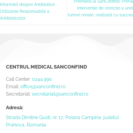
Premieră la SanConfind: Prima
Informării despre Antibiotice:
intervenție de rezecție a unei
Utilizarea Responsabilă a
tumori renale, realizată cu succes
Antibioticelor
CENTRUL MEDICAL SANCONFIND
Call Center:
0244.990
Email:
office@sanconfind.ro
Secretariat:
secretariat@sanconfind.ro
Adresă:
Strada Dimitrie Gusti, nr. 17, Poiana Campina, judetul
Prahova, Romania