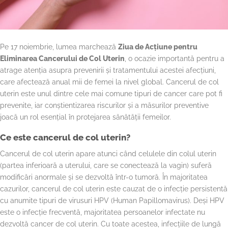
Pe 17 noiembrie, lumea marchează
Ziua de Acțiune pentru
Eliminarea Cancerului de Col Uterin
, o ocazie importantă pentru a
atrage atenția asupra prevenirii și tratamentului acestei afecțiuni,
care afectează anual mii de femei la nivel global. Cancerul de col
uterin este unul dintre cele mai comune tipuri de cancer care pot fi
prevenite, iar conștientizarea riscurilor și a măsurilor preventive
joacă un rol esențial în protejarea sănătății femeilor.
Ce este cancerul de col uterin?
Cancerul de col uterin apare atunci când celulele din colul uterin
(partea inferioară a uterului, care se conectează la vagin) suferă
modificări anormale și se dezvoltă într-o tumoră. În majoritatea
cazurilor, cancerul de col uterin este cauzat de o infecție persistentă
cu anumite tipuri de virusuri HPV (Human Papillomavirus). Deși HPV
este o infecție frecventă, majoritatea persoanelor infectate nu
dezvoltă cancer de col uterin. Cu toate acestea, infecțiile de lungă