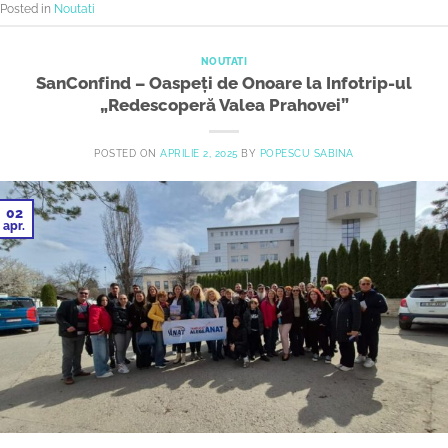
Posted in
Noutati
NOUTATI
SanConfind – Oaspeți de Onoare la Infotrip-ul
„Redescoperă Valea Prahovei”
POSTED ON
APRILIE 2, 2025
BY
POPESCU SABINA
02
apr.