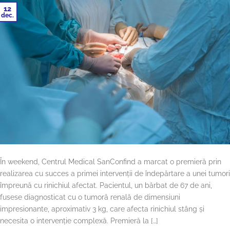
12
dec.
În weekend, Centrul Medical SanConfind a marcat o premieră prin
realizarea cu succes a primei intervenții de îndepărtare a unei tumori
împreună cu rinichiul afectat. Pacientul, un bărbat de 67 de ani,
fusese diagnosticat cu o tumoră renală de dimensiuni
impresionante, aproximativ 3 kg, care afecta rinichiul stâng și
necesita o intervenție complexă. Premieră la […]