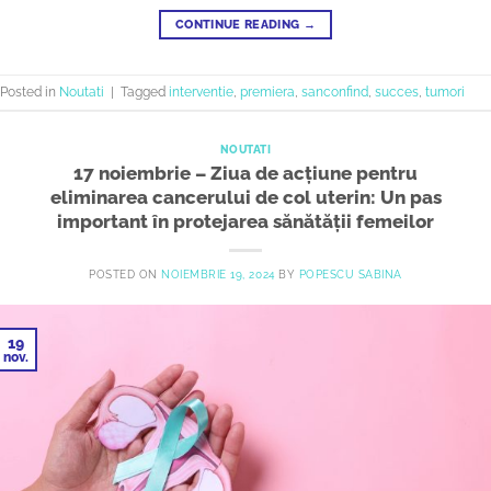
CONTINUE READING
→
Posted in
Noutati
|
Tagged
interventie
,
premiera
,
sanconfind
,
succes
,
tumori
NOUTATI
17 noiembrie – Ziua de acțiune pentru
eliminarea cancerului de col uterin: Un pas
important în protejarea sănătății femeilor
POSTED ON
NOIEMBRIE 19, 2024
BY
POPESCU SABINA
19
nov.