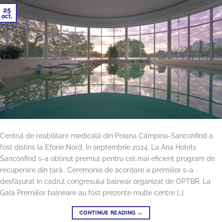
25
oct.
Centrul de reabilitare medicală din Poiana Câmpina-Sanconfind a
fost distins la Eforie Nord, în septembrie 2024. La Ana Hotels
Sanconfind s-a obținut premiul pentru cel mai eficient program de
recuperare din țară.. Ceremonia de acordare a premiilor s-a
desfășurat în cadrul congresului balnear organizat de OPTBR. La
Gala Premiilor balneare au fost prezente multe centre […]
CONTINUE READING
→