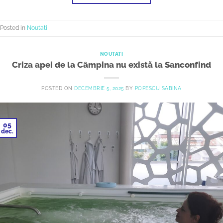
Posted in
Noutati
NOUTATI
Criza apei de la Câmpina nu există la Sanconfind
POSTED ON
DECEMBRIE 5, 2025
BY
POPESCU SABINA
05
dec.