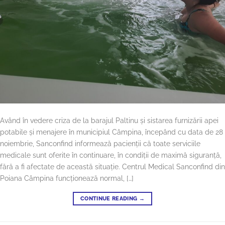
Având în vedere criza de la barajul Paltinu și sistarea furnizării apei
potabile și menajere în municipiul Câmpina, începând cu data de 28
noiembrie, Sanconfind informează pacienții că toate serviciile
medicale sunt oferite în continuare, în condiții de maximă siguranță,
fără a fi afectate de această situație. Centrul Medical Sanconfind din
Poiana Câmpina funcționează normal, […]
CONTINUE READING
→