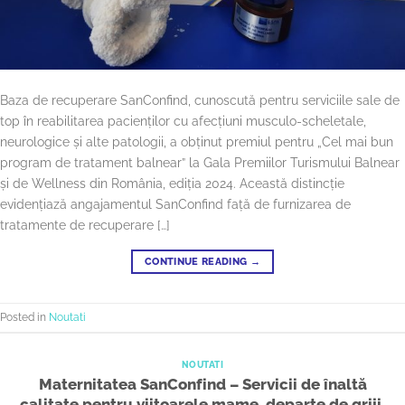
Baza de recuperare SanConfind, cunoscută pentru serviciile sale de
top în reabilitarea pacienților cu afecțiuni musculo-scheletale,
neurologice și alte patologii, a obținut premiul pentru „Cel mai bun
program de tratament balnear” la Gala Premiilor Turismului Balnear
și de Wellness din România, ediția 2024. Această distincție
evidențiază angajamentul SanConfind față de furnizarea de
tratamente de recuperare […]
CONTINUE READING
→
Posted in
Noutati
NOUTATI
Maternitatea SanConfind – Servicii de înaltă
calitate pentru viitoarele mame, departe de griji,