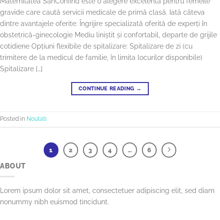
Maternitatea SanConfind este o alegere excelentă pentru femeile
gravide care caută servicii medicale de primă clasă. Iată câteva
dintre avantajele oferite: Îngrijire specializată oferită de experți în
obstetrică-ginecologie Mediu liniștit și confortabil, departe de grijile
cotidiene Opțiuni flexibile de spitalizare: Spitalizare de zi (cu
trimitere de la medicul de familie, în limita locurilor disponibile)
Spitalizare […]
CONTINUE READING
→
Posted in
Noutati
1
2
3
4
…
6
ABOUT
Lorem ipsum dolor sit amet, consectetuer adipiscing elit, sed diam
nonummy nibh euismod tincidunt.