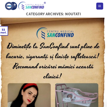
Skip
to
content
CATEGORY ARCHIVES:
NOUTATI
11
mart.