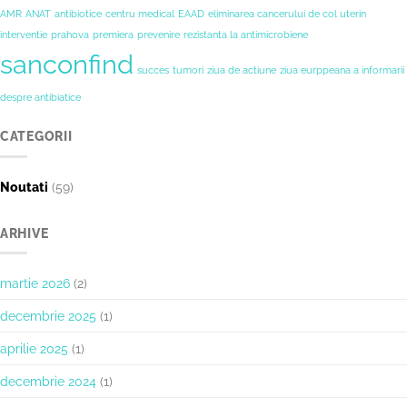
de
Prahovei”
AMR
ANAT
antibiotice
centru medical
EAAD
eliminarea cancerului de col uterin
rezecție
interventie
prahova
premiera
prevenire
rezistanta la antimicrobiene
a
unei
sanconfind
tumori
succes
tumori
ziua de actiune
ziua eurppeana a informarii
renale,
realizată
despre antibiatice
cu
succes
CATEGORII
Noutati
(59)
ARHIVE
martie 2026
(2)
decembrie 2025
(1)
aprilie 2025
(1)
decembrie 2024
(1)