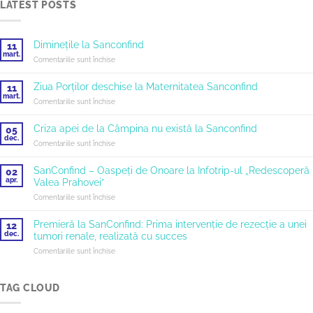
LATEST POSTS
Diminețile la Sanconfind
11
mart.
pentru
Comentariile sunt închise
Diminețile
la
Ziua Porților deschise la Maternitatea Sanconfind
11
Sanconfind
mart.
pentru
Comentariile sunt închise
Ziua
Porților
Criza apei de la Câmpina nu există la Sanconfind
05
deschise
dec.
pentru
Comentariile sunt închise
la
Criza
Maternitatea
apei
SanConfind – Oaspeți de Onoare la Infotrip-ul „Redescoperă
Sanconfind
02
de
apr.
Valea Prahovei”
la
pentru
Comentariile sunt închise
Câmpina
SanConfind
nu
–
există
Premieră la SanConfind: Prima intervenție de rezecție a unei
12
Oaspeți
la
dec.
tumori renale, realizată cu succes
de
Sanconfind
pentru
Comentariile sunt închise
Onoare
Premieră
la
la
Infotrip-
SanConfind:
TAG CLOUD
ul
Prima
„Redescoperă
intervenție
Valea