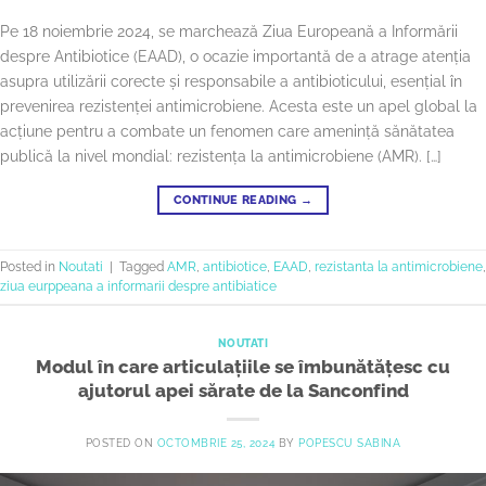
Pe 18 noiembrie 2024, se marchează Ziua Europeană a Informării
despre Antibiotice (EAAD), o ocazie importantă de a atrage atenția
asupra utilizării corecte și responsabile a antibioticului, esențial în
prevenirea rezistenței antimicrobiene. Acesta este un apel global la
acțiune pentru a combate un fenomen care amenință sănătatea
publică la nivel mondial: rezistența la antimicrobiene (AMR). […]
CONTINUE READING
→
Posted in
Noutati
|
Tagged
AMR
,
antibiotice
,
EAAD
,
rezistanta la antimicrobiene
,
ziua eurppeana a informarii despre antibiatice
NOUTATI
Modul în care articulațiile se îmbunătățesc cu
ajutorul apei sărate de la Sanconfind
POSTED ON
OCTOMBRIE 25, 2024
BY
POPESCU SABINA