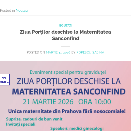
Posted in
Noutati
NOUTATI
Ziua Porților deschise la Maternitatea
Sanconfind
POSTED ON
MARTIE 11, 2026
BY
POPESCU SABINA
11
mart.