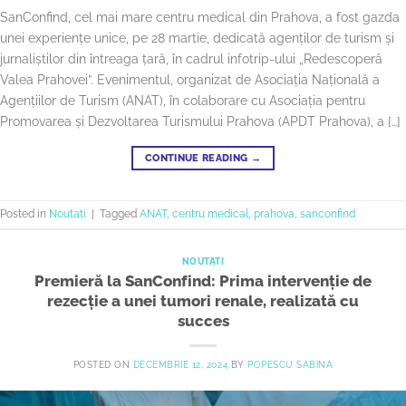
SanConfind, cel mai mare centru medical din Prahova, a fost gazda
unei experiențe unice, pe 28 martie, dedicată agenților de turism și
jurnaliștilor din întreaga țară, în cadrul infotrip-ului „Redescoperă
Valea Prahovei”. Evenimentul, organizat de Asociația Națională a
Agențiilor de Turism (ANAT), în colaborare cu Asociația pentru
Promovarea și Dezvoltarea Turismului Prahova (APDT Prahova), a […]
CONTINUE READING
→
Posted in
Noutati
|
Tagged
ANAT
,
centru medical
,
prahova
,
sanconfind
NOUTATI
Premieră la SanConfind: Prima intervenție de
rezecție a unei tumori renale, realizată cu
succes
POSTED ON
DECEMBRIE 12, 2024
BY
POPESCU SABINA