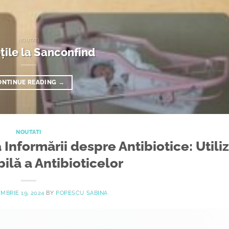
NOUTATI
țile la Sanconfind
ONTINUE READING
→
NOUTATI
Informării despre Antibiotice: Utili
lă a Antibioticelor
MBRIE 19, 2024
BY
POPESCU SABINA