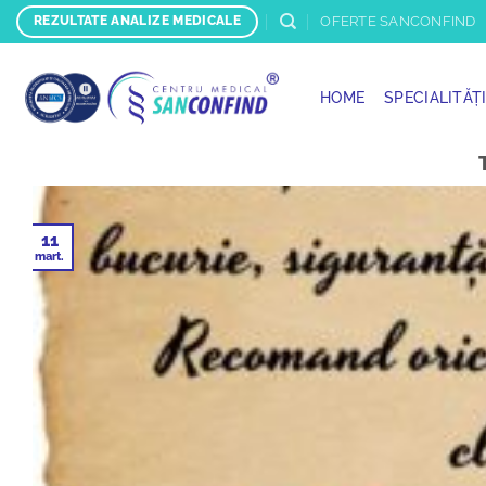
Skip
OFERTE SANCONFIND
REZULTATE ANALIZE MEDICALE
to
content
HOME
SPECIALITĂȚ
11
mart.