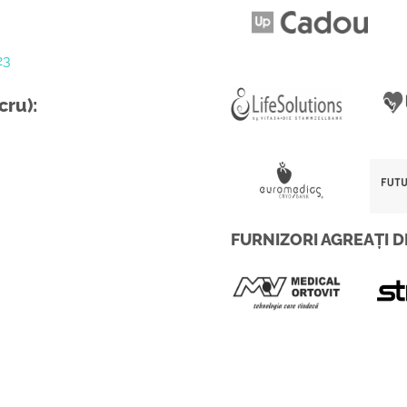
23
cru):
FURNIZORI AGREAȚI D