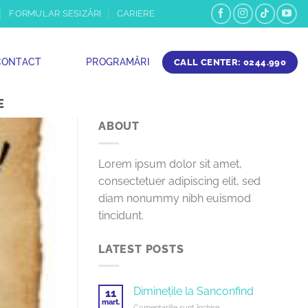
FORMULAR SESIZĂRI
CARIERE
CONTACT
PROGRAMĂRI
CALL CENTER: 0244.990
E
ABOUT
Lorem ipsum dolor sit amet,
consectetuer adipiscing elit, sed
diam nonummy nibh euismod
tincidunt.
LATEST POSTS
Diminețile la Sanconfind
11
mart.
pentru
Comentariile sunt închise