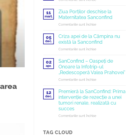
Diminețile
la
Ziua Porților deschise la
11
Sanconfind
mart.
Maternitatea Sanconfind
pentru
Comentariile sunt închise
Ziua
Porților
Criza apei de la Câmpina nu
05
deschise
dec.
există la Sanconfind
la
pentru
Comentariile sunt închise
Maternitatea
Criza
Sanconfind
apei
SanConfind – Oaspeți de
02
de
apr.
Onoare la Infotrip-ul
la
„Redescoperă Valea Prahovei”
Câmpina
pentru
Comentariile sunt închise
nu
zarea
SanConfind
există
–
la
Premieră la SanConfind: Prima
12
Oaspeți
Sanconfind
dec.
intervenție de rezecție a unei
de
tumori renale, realizată cu
Onoare
succes
la
Infotrip-
pentru
Comentariile sunt închise
ul
Premieră
„Redescoperă
la
Valea
SanConfind:
TAG CLOUD