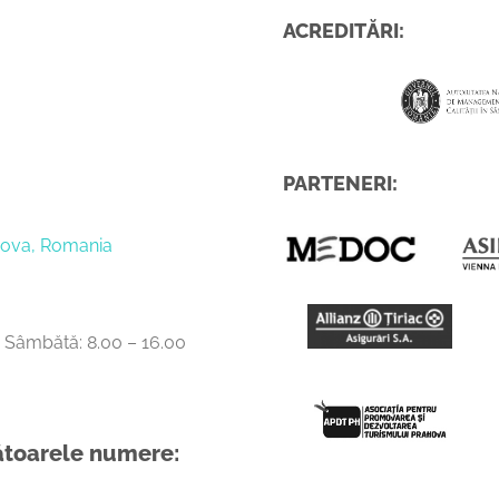
D
ACREDITĂRI:
PARTENERI:
ahova, Romania
0, Sâmbătă: 8.00 – 16.00
mătoarele numere: