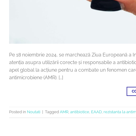
Pe 18 noiembrie 2024, se marchează Ziua Europeană a Inf
atenția asupra utilizării corecte și responsabile a antibiot
apel global la acțiune pentru a combate un fenomen care 
antimicrobiene (AMR). […]
C
Posted in
Noutati
|
Tagged
AMR
,
antibiotice
,
EAAD
,
rezistanta la ant