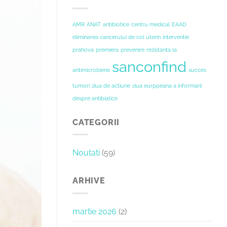
Prahovei”
Prima
intervenție
de
AMR
ANAT
antibiotice
centru medical
EAAD
rezecție
a
eliminarea cancerului de col uterin
interventie
unei
prahova
premiera
prevenire
rezistanta la
tumori
sanconfind
renale,
antimicrobiene
succes
realizată
cu
tumori
ziua de actiune
ziua eurppeana a informarii
succes
despre antibiatice
CATEGORII
Noutati
(59)
ARHIVE
martie 2026
(2)