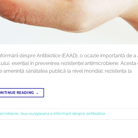
ormării despre Antibiotice (EAAD), o ocazie importantă de a
icului, esențial în prevenirea rezistenței antimicrobiene. Acesta
amenință sănătatea publică la nivel mondial: rezistența la
ONTINUE READING
→
imicrobiene
,
ziua eurppeana a informarii despre antibiatice