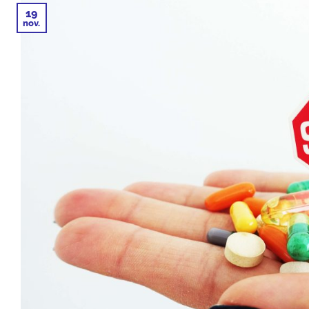
19
nov.