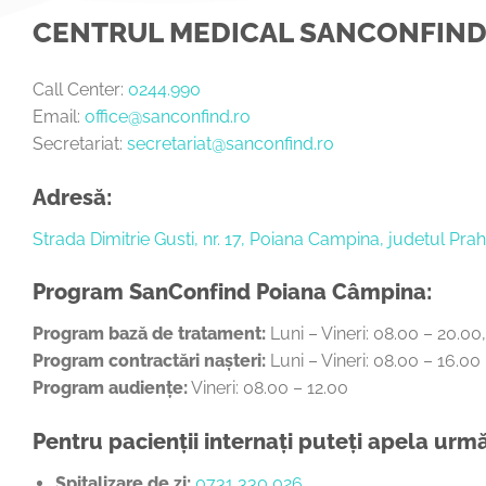
CENTRUL MEDICAL SANCONFIN
Call Center:
0244.990
Email:
office@sanconfind.ro
Secretariat:
secretariat@sanconfind.ro
Adresă:
Strada Dimitrie Gusti, nr. 17, Poiana Campina, judetul Pr
Program SanConfind Poiana Câmpina:
Program bază de tratament:
Luni – Vineri: 08.00 – 20.0
Program contractări nașteri:
Luni – Vineri: 08.00 – 16.00
Program audiențe:
Vineri: 08.00 – 12.00
Pentru pacienții internați puteți apela ur
Spitalizare de zi:
0731 330 026