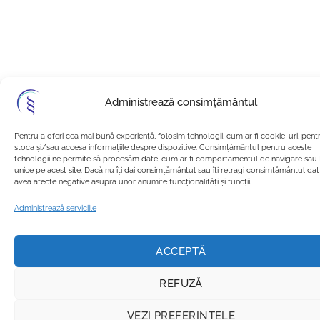
Administrează consimțământul
Pentru a oferi cea mai bună experiență, folosim tehnologii, cum ar fi cookie-uri, pent
stoca și/sau accesa informațiile despre dispozitive. Consimțământul pentru aceste
tehnologii ne permite să procesăm date, cum ar fi comportamentul de navigare sau 
unice pe acest site. Dacă nu îți dai consimțământul sau îți retragi consimțământul da
avea afecte negative asupra unor anumite funcționalități și funcții.
Administrează serviciile
ACCEPTĂ
REFUZĂ
VEZI PREFERINȚELE