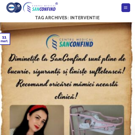
Skip
to
content
TAG ARCHIVES:
INTERVENTIE
11
mart.