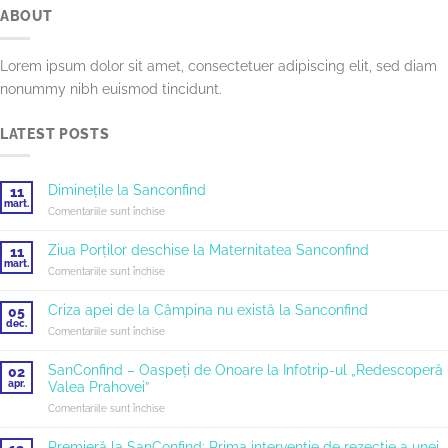
ABOUT
Lorem ipsum dolor sit amet, consectetuer adipiscing elit, sed diam
nonummy nibh euismod tincidunt.
LATEST POSTS
Diminețile la Sanconfind
11
mart.
pentru
Comentariile sunt închise
Diminețile
la
Ziua Porților deschise la Maternitatea Sanconfind
11
Sanconfind
mart.
pentru
Comentariile sunt închise
Ziua
Porților
Criza apei de la Câmpina nu există la Sanconfind
05
deschise
dec.
pentru
Comentariile sunt închise
la
Criza
Maternitatea
apei
SanConfind – Oaspeți de Onoare la Infotrip-ul „Redescoperă
Sanconfind
02
de
apr.
Valea Prahovei”
la
pentru
Comentariile sunt închise
Câmpina
SanConfind
nu
–
există
Premieră la SanConfind: Prima intervenție de rezecție a unei