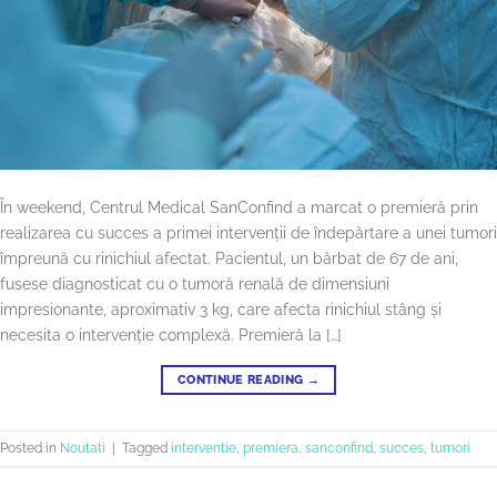
În weekend, Centrul Medical SanConfind a marcat o premieră prin
realizarea cu succes a primei intervenții de îndepărtare a unei tumori
împreună cu rinichiul afectat. Pacientul, un bărbat de 67 de ani,
fusese diagnosticat cu o tumoră renală de dimensiuni
impresionante, aproximativ 3 kg, care afecta rinichiul stâng și
necesita o intervenție complexă. Premieră la […]
CONTINUE READING
→
Posted in
Noutati
|
Tagged
interventie
,
premiera
,
sanconfind
,
succes
,
tumori