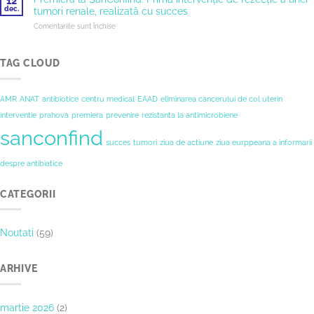
12
Oaspeți
la
dec.
tumori renale, realizată cu succes
de
Sanconfind
pentru
Comentariile sunt închise
Onoare
Premieră
la
la
Infotrip-
SanConfind:
TAG CLOUD
ul
Prima
„Redescoperă
intervenție
Valea
de
Prahovei”
AMR
ANAT
antibiotice
centru medical
EAAD
eliminarea cancerului de col uterin
rezecție
interventie
prahova
premiera
prevenire
rezistanta la antimicrobiene
a
unei
sanconfind
tumori
succes
tumori
ziua de actiune
ziua eurppeana a informarii
renale,
realizată
despre antibiatice
cu
succes
CATEGORII
Noutati
(59)
ARHIVE
martie 2026
(2)