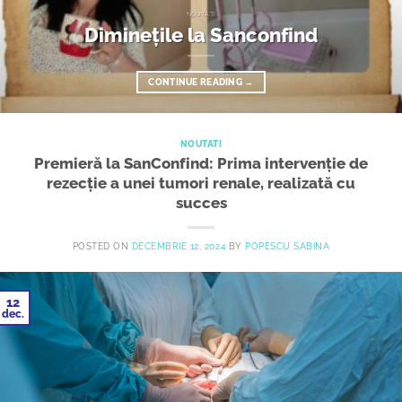
NOUTATI
Diminețile la Sanconfind
CONTINUE READING
→
NOUTATI
Premieră la SanConfind: Prima intervenție de
rezecție a unei tumori renale, realizată cu
succes
POSTED ON
DECEMBRIE 12, 2024
BY
POPESCU SABINA
12
dec.