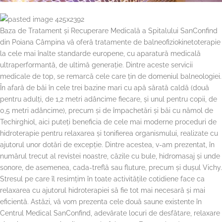
Baza de Tratament și Recuperare Medicală a Spitalului SanConfind
din Poiana Câmpina vă oferă tratamente de balneofiziokinetoterapie
la cele mai înalte standarde europene, cu aparatură medicală
ultraperformantă, de ultimă generație. Dintre aceste servicii
medicale de top, se remarcă cele care țin de domeniul balneologiei.
În afară de băi în cele trei bazine mari cu apă sărată caldă (două
pentru adulți, de 1,2 metri adâncime fiecare, și unul pentru copii, de
0,5 metri adâncime), precum și de împachetări și băi cu nămol de
Techirghiol, aici puteți beneficia de cele mai moderne proceduri de
hidroterapie pentru relaxarea și tonifierea organismului, realizate cu
ajutorul unor dotări de excepție. Dintre acestea, v-am prezentat, în
numărul trecut al revistei noastre, căzile cu bule, hidromasaj și unde
sonore, de asemenea, cada-treflă sau fluture, precum și dușul Vichy.
Stresul pe care îl resimțim în toate activitățile cotidiene face ca
relaxarea cu ajutorul hidroterapiei să fie tot mai necesară și mai
eficientă. Astăzi, vă vom prezenta cele două saune existente în
Centrul Medical SanConfind, adevărate locuri de desfătare, relaxare