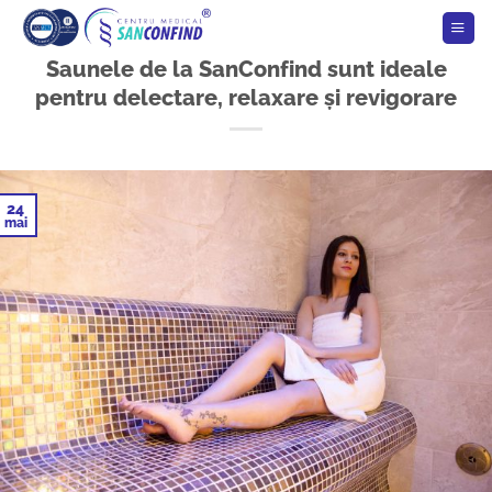
Skip
to
content
Saunele de la SanConfind sunt ideale
pentru delectare, relaxare și revigorare
24
mai