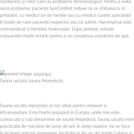
cardiacilor și celor care au probleme dermatologice. Pentru a evita
orice probleme, pacienții SanConfind trebuie să se sfătuiască, în
prealabil, cu medicii lor de familie sau cu medicii curanți specialiști
în bolile de care pacienții respectivi știu că suferă. Hammamul este
contraindicat și femeilor însărcinate. Dupa ședință, trebuie
consumate multe lichide pentru a se compensa pierderea de apă.
Sauna uscată (sauna finlandeză)
Sauna uscată reprezintă un loc ideal pentru relaxare și
înfrumusețare. Este foarte populară în Europa, unde mai este
cunoscută și sub denumirea de saună finlandeză. Sauna uscată este
practicată de mai bine de 1000 de ani. În zilele noastre, ea se face
în încăperi special amenajate, încălzite la 80-90 de grade Celsius și