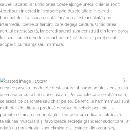
saunei uscate), iar umiditatea poate ajunge uneori chiar la 100%.
Aburii sunt injectați în încăpere prin duzele aflate în pereții
banchetelor. La sauna uscată, încăperea este încălzită prin
intermediul pietrelor fierbinți care degajă căldură. Umiditatea
aerului este scăzută, iar pereții saunei sunt construiți din lemn poros.
În cazul saunei umede, aburii transmit căldura, iar pereții sunt
acoperiți cu faianță sau marmură.
În
ceea ce privește modul de desfașurare al hammamului, acesta este
asemănător cu cel al saunei uscate. Persoanele care se aflăîn sală,
se așază pe banchete sau chiar pe sol. Beneficiile hammamului sunt
multiple. Umiditatea produsă de aburi deschide porii pielii și
permite eliminarea impurităților. Temperatura ridicată calmează
tensiunea musculară și favorizează secreția glandelor sudoripare, iar
odată cu transpirația, sunt eliminate și toxinele din organism,