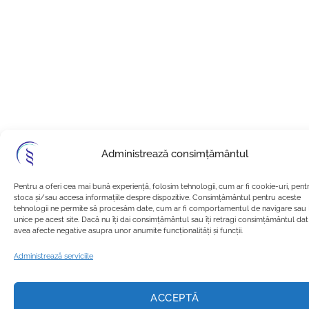
Administrează consimțământul
Pentru a oferi cea mai bună experiență, folosim tehnologii, cum ar fi cookie-uri, pent
stoca și/sau accesa informațiile despre dispozitive. Consimțământul pentru aceste
tehnologii ne permite să procesăm date, cum ar fi comportamentul de navigare sau 
unice pe acest site. Dacă nu îți dai consimțământul sau îți retragi consimțământul da
avea afecte negative asupra unor anumite funcționalități și funcții.
Administrează serviciile
ACCEPTĂ