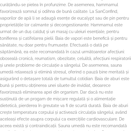
curățându-se pielea în profunzime. De asemenea, hammamul
favorizează somnul și odihna de bună calitate. La SanConfind,
vaporilor de apă li se adaugă esențe de eucalypt sau de pin pentru
proprietățile lor calmante și decongestionante. Hammamul este
urmat de un duș calduț și un masaj cu uleiuri esențiale, pentru
tonifierea și catifelarea pielii. Baia de vapori este benefică și pentru
sănătate, nu doar pentru frumusețe. Efectuată o dată pe
săptămână, ea este recomandată în cazul următoarelor afecțiuni:
oboseală cronică, reumatism, obezitate, celulită, afecțiuni respiratorii
și unele probleme de circulație a sângelui. De asemenea, sauna
umedă relaxează și elimină stresul, oferind o pauză bine meritată și
asigurând o detașare totală de tumultul cotidian. Baia de aburi este
bună și pentru obținerea unei siluete de invidiat, deoarece
favorizează eliminarea apei din organism. Dar dacă nu este
susținută de un progam de mișcare regulată și o alimentație
dietetică, pierderea în greutate va fi de scurtă durată. Baia de aburi
crește temperatura corpului și activează circulația sângelui, având
aceleași efecte asupra corpului ca exercițiile cardiovasculare. De
aceea există și contraindicații. Sauna umedă nu este recomandată