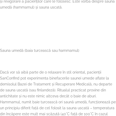
și revigorare a pacienților care le folosesc. Este vorba despre sauna
umedă (hammamul) și sauna uscată.
Sauna umedă (baia turcească sau hammamul)
Dacă vor să aibă parte de o relaxare în stil oriental, pacienții
SanConfind pot experimenta binefacerile saunei umede aflate la
demisolul Bazei de Tratament și Recuperare Medicală, nu departe
de sauna uscată (sau finlandeză). Ritualul practicat provine din
antichitate și nu este nimic altceva decât o baie de aburi.
Hammamul, numit baie turcească ori saună umedă, funcționează pe
un principiu diferit față de cel folosit la sauna uscată – temperatura
din încăpere este mult mai scăzută (40°C față de 100°C în cazul