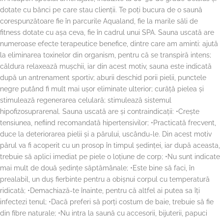
dotate cu bănci pe care stau clienții. Te poți bucura de o saună
corespunzătoare fie în parcurile Aqualand, fie la marile săli de
fitness dotate cu așa ceva, fie în cadrul unui SPA. Sauna uscată are
numeroase efecte terapeutice benefice, dintre care am aminti: ajută
la eliminarea toxinelor din organism, pentru că se transpiră intens;
căldura relaxează mușchii, iar din acest motiv, sauna este indicată
după un antrenament sportiv; aburii deschid porii pielii, punctele
negre putând fi mult mai ușor eliminate ulterior; curăță pielea și
stimulează regenerarea celulară; stimulează sistemul
hipofizosuprarenal. Sauna uscată are și contraindicații: •Crește
tensiunea, nefiind recomandată hipertensivilor; •Practicată frecvent,
duce la deteriorarea pielii și a părului, uscându-le. Din acest motiv
părul va fi acoperit cu un prosop în timpul ședinței, iar după aceasta,
trebuie să aplici imediat pe piele o loțiune de corp; •Nu sunt indicate
mai mult de două ședințe săptămânale; •Este bine să faci, în
prealabil, un duș fierbinte pentru a obișnui corpul cu temperatură
ridicată; •Demachiază-te înainte, pentru că altfel ai putea sa îți
infectezi tenul; •Dacă preferi să porți costum de baie, trebuie să fie
din fibre naturale; •Nu intra la saună cu accesorii, bijuterii, papuci