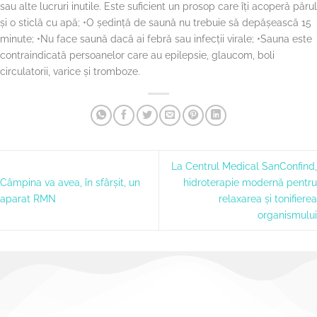
sau alte lucruri inutile. Este suficient un prosop care îți acoperă părul
și o sticlă cu apă; •O ședință de saună nu trebuie să depășească 15
minute; •Nu face saună dacă ai febră sau infecții virale; •Sauna este
contraindicată persoanelor care au epilepsie, glaucom, boli
circulatorii, varice și tromboze.
La Centrul Medical SanConfind,
Câmpina va avea, în sfârşit, un
hidroterapie modernă pentru
aparat RMN
relaxarea și tonifierea
organismului