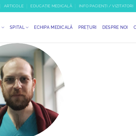
ARTICOLE
EDUCAȚIE MEDICALĂ
INFO PACIENȚI / VIZITATORI
I
SPITAL
ECHIPA MEDICALĂ
PREȚURI
DESPRE NOI