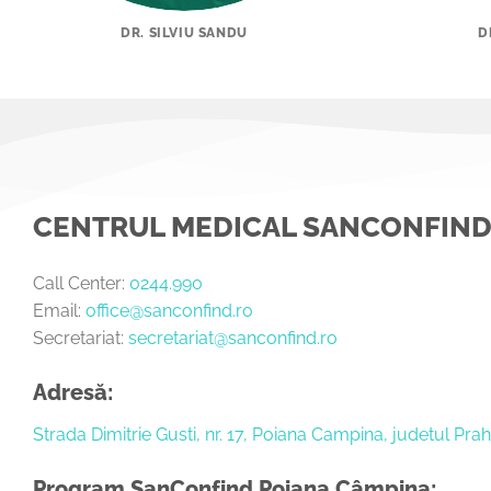
DR. SILVIU SANDU
D
CENTRUL MEDICAL SANCONFIN
Call Center:
0244.990
Email:
office@sanconfind.ro
Secretariat:
secretariat@sanconfind.ro
Adresă:
Strada Dimitrie Gusti, nr. 17, Poiana Campina, judetul Pr
Program SanConfind Poiana Câmpina: