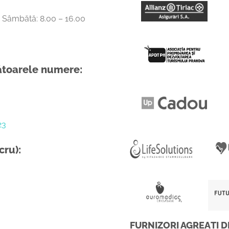
0, Sâmbătă: 8.00 – 16.00
mătoarele numere:
23
cru):
FURNIZORI AGREAȚI D