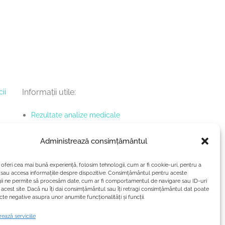
ii
Informații utile:
Rezultate analize medicale
Termeni și condiții
Administrează consimțământul
Politică de confidențialitate
Politica cookies
 oferi cea mai bună experiență, folosim tehnologii, cum ar fi cookie-uri, pentru a
/sau accesa informațiile despre dispozitive. Consimțământul pentru aceste
ii ne permite să procesăm date, cum ar fi comportamentul de navigare sau ID-uri
 acest site. Dacă nu îți dai consimțământul sau îți retragi consimțământul dat poate
te negative asupra unor anumite funcționalități și funcții.
ează serviciile