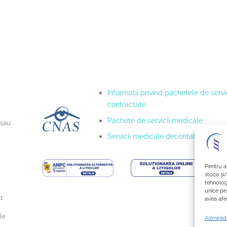
Informaţii privind pachetele de servic
contractate
Pachete de servicii medicale
 sau
Servicii medicale decontate
Pentru a
stoca și
tehnolog
unice pe
1
avea afec
le
Administr