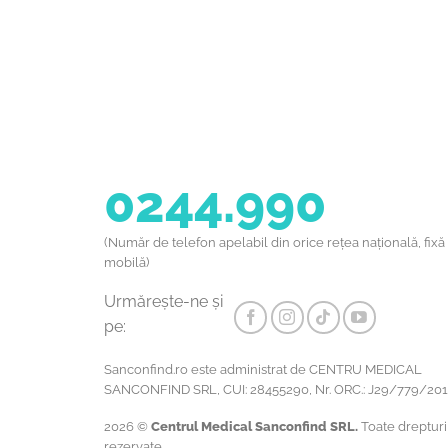
0244.990
(Număr de telefon apelabil din orice rețea națională, fixă
mobilă)
Urmărește-ne și
pe:
Sanconfind.ro este administrat de CENTRU MEDICAL
SANCONFIND SRL, CUI: 28455290, Nr. ORC.: J29/779/201
2026 ©
Centrul Medical Sanconfind SRL.
Toate drepturi
rezervate